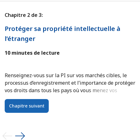
Chapitre 2 de 3:
C
Protéger sa propriété intellectuelle à
P
l’étranger
i
10 minutes de lecture
7
Renseignez-vous sur la PI sur vos marchés cibles, le
Le
processus d’enregistrement et l’importance de protéger
s
vos droits dans tous les pays où vous menez vos
activités.
Chapitre suivant