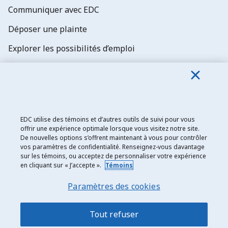
Communiquer avec EDC
Déposer une plainte
Explorer les possibilités d’emploi
Abonnez-vous aux newsletters d'EDC
EDC utilise des témoins et d’autres outils de suivi pour vous
offrir une expérience optimale lorsque vous visitez notre site.
De nouvelles options s’offrent maintenant à vous pour contrôler
Exportation et développement Canada
vos paramètres de confidentialité. Renseignez-vous davantage
sur les témoins, ou acceptez de personnaliser votre expérience
Énoncé de confidentialité
en cliquant sur « J’accepte ».
Témoins
Transparence et divulgation
Paramètres des cookies
Mentions légales
Accessibilité
Tout refuser
Plan du site