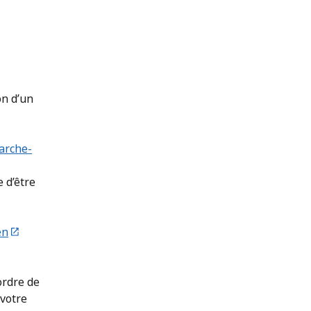
on d’un
arche-
e d’être
en
ordre de
votre