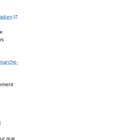
adien
le
os
 marche-
vement
our que