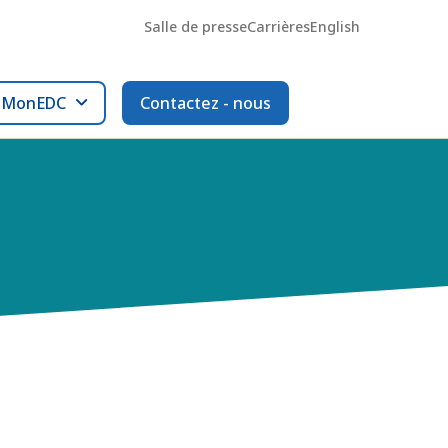
Salle de presse
Carrières
English
l MonEDC
Contactez - nous