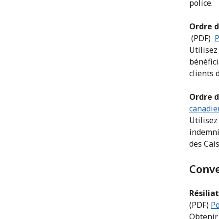
police.
Pour commencer
Prévenir et limiter les
Ordre d
pertes
Détails de la police
(PDF)
P
Utilisez
bénéfic
Gestion des acheteurs
clients 
Limite de crédit
Ordre d
discrétionnaire
canadie
Utilisez
indemni
Factures et relevés de
compte
des Cais
Conve
Déclarations
Résilia
Comptes en souffrance
(PDF)
Po
et indemnités
Obtenir 