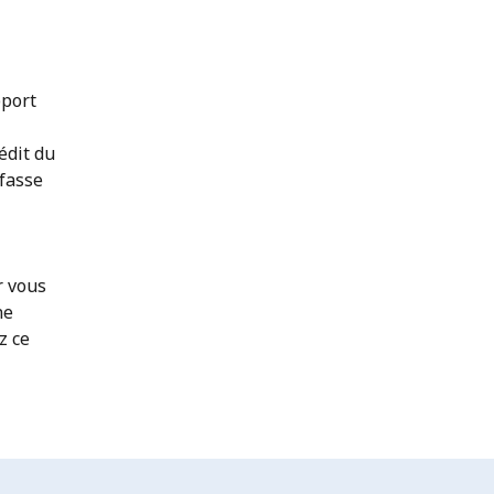
pport
édit du
 fasse
r vous
ne
z ce