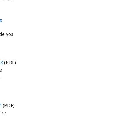
ce
 de vos
(PDF)
e
a
(PDF)
ère