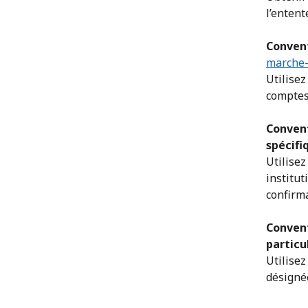
l’entente
Suivis et rapports
Convent
marche-
Utilisez
comptes 
Convent
spécifi
Utilisez
institut
confirma
Convent
particu
Utilisez
désigné