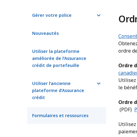
Gérer votre police
Ord
Documents d’assurance
Nouveautés
Consente
Obtenez 
ordre de
Vérifier que chaque vente
Utiliser la plateforme
est couverte
améliorée de l’Assurance
Ordre d
crédit de portefeuille
canadie
Établir les limites de
Utilisez
crédit
Utiliser l’ancienne
le bénéf
plateforme d’Assurance
crédit
Paiement de la prime et
Ordre d
des frais
(PDF)
P
S’enregistrer et faire une
Formulaires et ressources
demande
Utilisez
Déclaration des ventes
paiemen
réelles