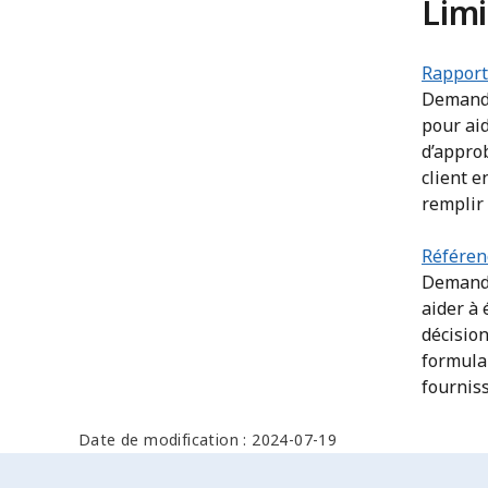
Limi
Rapport
Demandez
pour ai
d’approb
client e
remplir 
Référen
Demande
aider à 
décisio
formulai
fournis
Date de modification : 2024-07-19