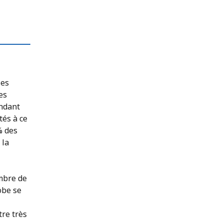
les
es
endant
tés à ce
% des
 la
mbre de
obe se
re très