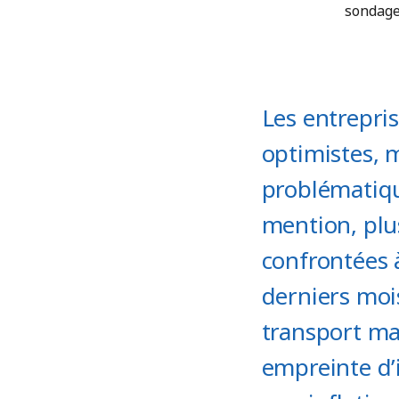
sondage
Les entrepri
optimistes, 
problématiqu
mention, plus
confrontées 
derniers mois
transport ma
empreinte d’i