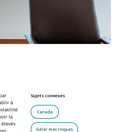
 par
Sujets connexes
blir à
olatilité
Canada
oir la
t élevés
Gérer mes risques
res.