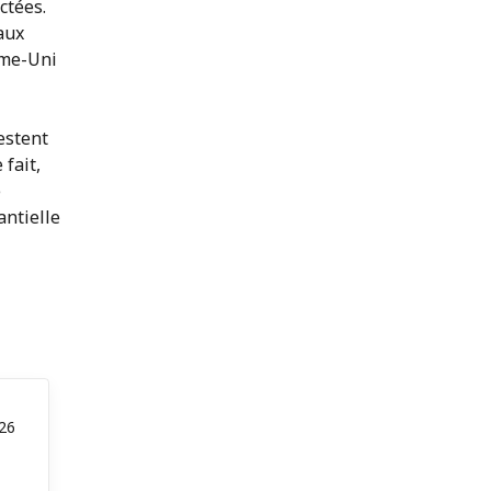
ctées.
aux
ume-Uni
estent
 fait,
e
antielle
26