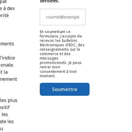
sensées.
ique
e à des
rité
En soumettant ce
formulaire, j’accepte de
recevoir les bulletins
egments
électroniques d’EDC, des
renseignements sur le
commerce et des
l’indice
messages
promotionnels. Je peux
ionale.
retirer mon
t la
consentement à tout
moment.
onnement
Soumettre
les plus
sitif
 les
ate les
du