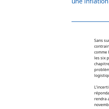
une inflation
Sans sur
contrai
comme l
les six 
chapitr
problèm
logistiq
L’incer
réponda
rendra 
novembr