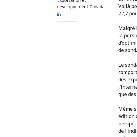
Exportation et
Voilà po
développement Canada
72,7 poi
Malgré l
la persp
d’optim
de sond
Le sonda
comporte
des exp
l’intern
que des 
Même si
édition 
perspec
de l’ind