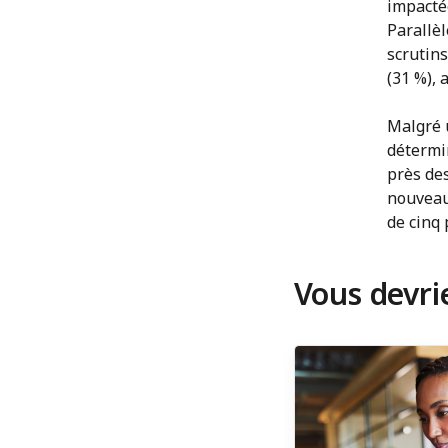
impacté
Parallèl
scrutin
(31 %), 
Malgré u
détermin
près des
nouveaux
de cinq 
Vous devri