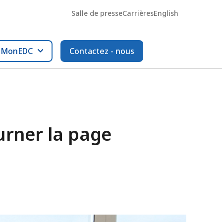
Salle de presse
Carrières
English
l MonEDC
Contactez - nous
urner la page