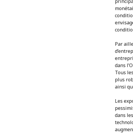
principa
monétair
conditio
envisag
conditio
Par aill
d’entrep
entrepri
dans l’O
Tous les
plus rob
ainsi qu
Les exp
pessimis
dans le
technolo
augment