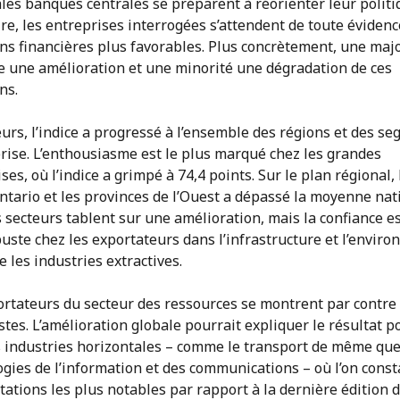
les banques centrales se préparent à réorienter leur polit
e, les entreprises interrogées s’attendent de toute évidenc
ns financières plus favorables. Plus concrètement, une majo
e une amélioration et une minorité une dégradation de ces
ns.
eurs, l’indice a progressé à l’ensemble des régions et des s
rise. L’enthousiasme est le plus marqué chez les grandes
ses, où l’indice a grimpé à 74,4 points. Sur le plan régional, 
ntario et les provinces de l’Ouest a dépassé la moyenne nat
 secteurs tablent sur une amélioration, mais la confiance es
uste chez les exportateurs dans l’infrastructure et l’envir
e les industries extractives.
ortateurs du secteur des ressources se montrent par contre 
tes. L’amélioration globale pourrait expliquer le résultat po
s industries horizontales – comme le transport de même que
gies de l’information et des communications – où l’on const
ations les plus notables par rapport à la dernière édition 