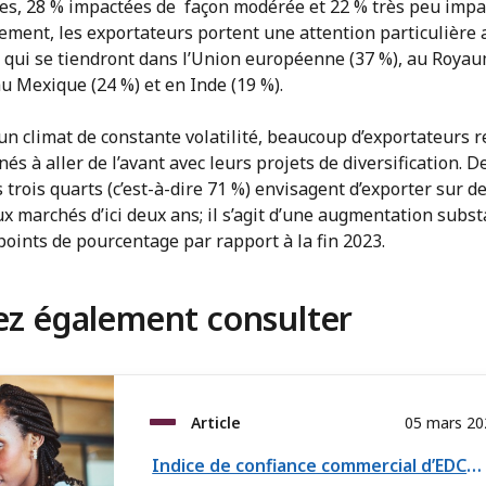
es, 28 % impactées de façon modérée et 22 % très peu impa
ement, les exportateurs portent une attention particulière 
s qui se tiendront dans l’Union européenne (37 %), au Roya
au Mexique (24 %) et en Inde (19 %).
n climat de constante volatilité, beaucoup d’exportateurs r
és à aller de l’avant avec leurs projets de diversification. De
 trois quarts (c’est-à-dire 71 %) envisagent d’exporter sur d
 marchés d’ici deux ans; il s’agit d’une augmentation subst
points de pourcentage par rapport à la fin 2023.
ez également consulter
Article
05 mars 20
Indice de confiance commercial d’EDC : les exportateurs s’adaptent