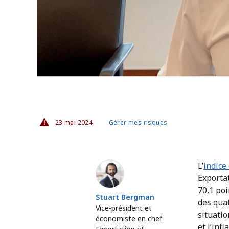
23 mai 2024
Gérer mes risques
Stuart Bergman
L’
indice
Exporta
70,1 poi
Stuart Bergman
des qua
Vice-président et
situatio
économiste en chef
et l’inf