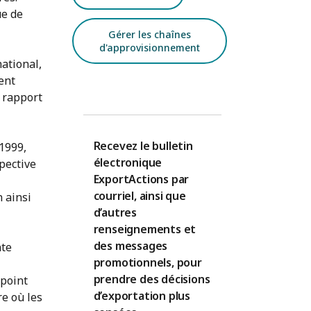
ue de
Gérer les chaînes
d'approvisionnement
national,
vent
 rapport
Recevez le bulletin
1999,
électronique
pective
ExportActions par
courriel, ainsi que
n ainsi
d’autres
renseignements et
des messages
nte
promotionnels, pour
prendre des décisions
 point
d’exportation plus
re où les