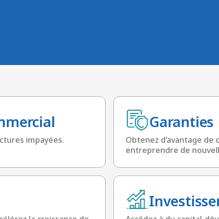
mmercial
Garanties
actures impayées.
Obtenez d’avantage de ca
entreprendre de nouvell
Investiss
célérez la croissance de
Accédez à du capital-dé