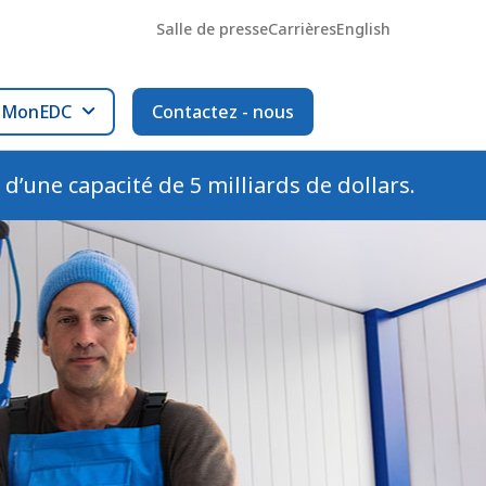
Salle de presse
Carrières
English
l MonEDC
Contactez - nous
é d’une capacité de 5 milliards de dollars.