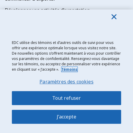
Développer vos activités d’exportation
Étendre votre présence mondiale
Collaborer avec nous
EDC utilise des témoins et d’autres outils de suivi pour vous
offrir une expérience optimale lorsque vous visitez notre site.
De nouvelles options s’offrent maintenant à vous pour contrôler
Institutions financières canadiennes
vos paramètres de confidentialité. Renseignez-vous davantage
sur les témoins, ou acceptez de personnaliser votre expérience
Courtiers d’assurance
en cliquant sur « J’accepte ».
Témoins
Alliances
Paramètres des cookies
Fournisseurs
Tout refuser
Investisseurs
J’accepte
Communiquer avec nous