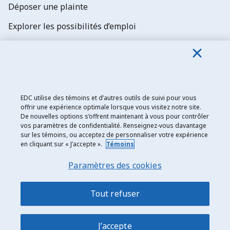
Déposer une plainte
Explorer les possibilités d’emploi
Abonnez-vous aux newsletters d'EDC
EDC utilise des témoins et d’autres outils de suivi pour vous
offrir une expérience optimale lorsque vous visitez notre site.
De nouvelles options s’offrent maintenant à vous pour contrôler
Exportation et développement Canada
vos paramètres de confidentialité. Renseignez-vous davantage
sur les témoins, ou acceptez de personnaliser votre expérience
Énoncé de confidentialité
en cliquant sur « J’accepte ».
Témoins
Transparence et divulgation
Paramètres des cookies
Mentions légales
Accessibilité
Tout refuser
Plan du site
J’accepte