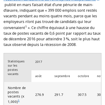
publié en mars faisait état d’une pénurie de main-
d’œuvre, indiquant que « 399 000 emplois sont restés
vacants pendant au moins quatre mois, parce que les
employeurs n’ont pas trouvé de candidats qui leur
1
convenaient
». Ce chiffre équivaut à une hausse du
taux de postes vacants de 0,6 point par rapport au taux
de décembre 2016 pour atteindre 3 %, soit le plus haut
taux observé depuis la récession de 2008.
Statistiques
2017
sur les
postes
vacants
août
septembre
octobre
nove
Nombre de
postes
276.9
291.7
307.5
306.
vacants (x
5
1,000)