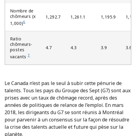
Nombre de
chômeurs (x
1,292.7
1,261.1
1,195.9
1,10
6
1,000)
Ratio
chômeurs-
4.7
4.3
3.9
3.6
postes
7
vacants
Le Canada n’est pas le seul à subir cette pénurie de
talents. Tous les pays du Groupe des Sept (G7) sont aux
prises avec un taux de chômage record, après des
années de politiques de relance de l’emploi. En mars
2018, les dirigeants du G7 se sont réunis à Montréal
pour parvenir à un consensus sur la façon de résoudre
la crise des talents actuelle et future qui pèse sur la
planète.