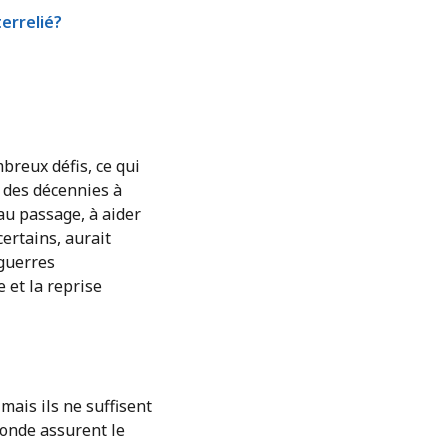
terrelié?
breux défis, ce qui
s des décennies à
 au passage, à aider
ertains, aurait
 guerres
 et la reprise
mais ils ne suffisent
monde assurent le