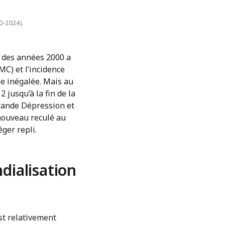
0-2024).
t des années 2000 a
C) et l’incidence
ue inégalée. Mais au
 jusqu’à la fin de la
rande Dépression et
nouveau reculé au
ger repli.
dialisation
st relativement