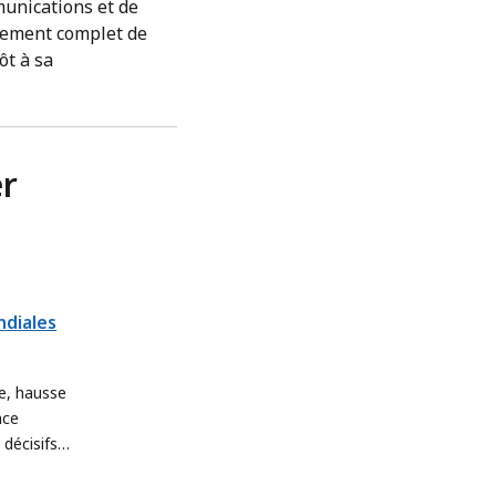
munications et de
sement complet de
ôt à sa
er
diales
e, hausse
nce
 décisifs
.