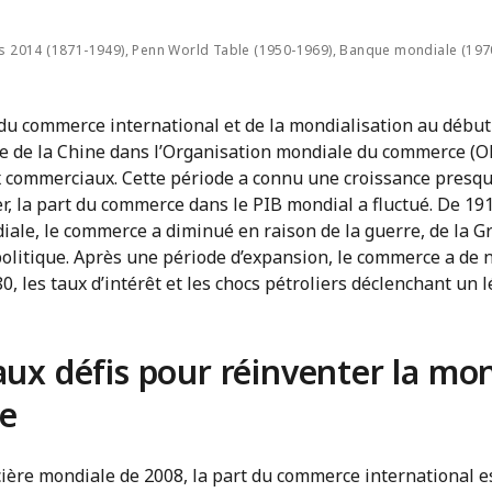
is 2014 (1871-1949), Penn World Table (1950-1969), Banque mondiale (197
 du commerce international et de la mondialisation au débu
ée de la Chine dans l’Organisation mondiale du commerce (OM
ux commerciaux. Cette période a connu une croissance presq
r, la part du commerce dans le PIB mondial a fluctué. De 1912
ale, le commerce a diminué en raison de la guerre, de la G
politique. Après une période d’expansion, le commerce a de 
, les taux d’intérêt et les chocs pétroliers déclenchant un lé
aux défis pour réinventer la mon
le
cière mondiale de 2008, la part du commerce international e