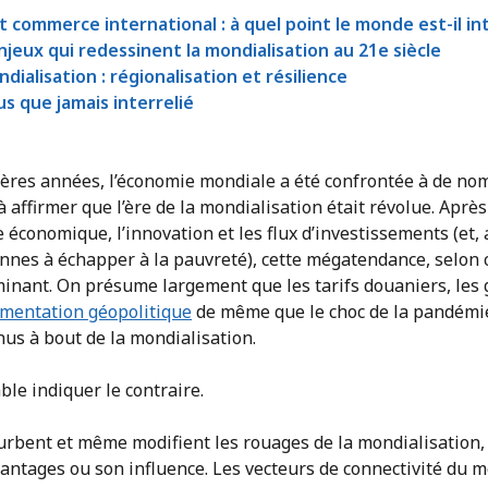
t commerce international : à quel point le monde est-il in
njeux qui redessinent la mondialisation au 21e siècle
ndialisation : régionalisation et résilience
s que jamais interrelié
ères années, l’économie mondiale a été confrontée à de nom
à affirmer que l’ère de la mondialisation était révolue. Aprè
e économique, l’innovation et les flux d’investissements (et,
nnes à échapper à la pauvreté), cette mégatendance, selon c
minant. On présume largement que les tarifs douaniers, les
mentation géopolitique
de même que le choc de la pandémie
us à bout de la mondialisation.
ble indiquer le contraire.
turbent et même modifient les rouages de la mondialisation, 
vantages ou son influence. Les vecteurs de connectivité du 