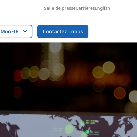
Salle de presse
Carrières
English
l MonEDC
Contactez - nous