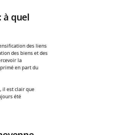
 à quel
nsification des liens
ation des biens et des
rcevoir la
xprimé en part du
l est clair que
ujours été
 moyenne