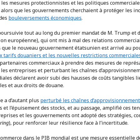
 les mesures protectionnistes et les politiques commerciale
, alors que les gouvernements cherchaient à protéger les in
 des
bouleversements économiques
.
poursuivie tout au long du premier mandat de M. Trump et du
on européenne), qui ont mis à mal des relations commercial
is que le nouveau gouvernement étatsunien est arrivé au po
 tarifs douaniers et les nouvelles restrictions commerciale
 partenaires commerciaux à prendre des mesures de représail
 les entreprises et perturbant les chaînes d’approvisionnem
ales déclarent avoir subi des hausses de coûts tangibles lié
es et aux droits de douane.
e a d’autant plus
perturbé les chaînes d’approvisionnement
 et l’épuisement des stocks, et au passage, amplifié ces te
reprises et les gouvernements ont adopté des stratégies, co
ring
), pour renforcer leur résilience face à l’incertitude.
 commerce dans le PIB mondial est une mesure essentielle d