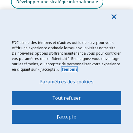
Développer une stratégie internationale
Diversifier les marchés
EDC utilise des témoins et d’autres outils de suivi pour vous
offrir une expérience optimale lorsque vous visitez notre site.
De nouvelles options s’offrent maintenant à vous pour contrôler
vos paramètres de confidentialité. Renseignez-vous davantage
Rédigé par
sur les témoins, ou acceptez de personnaliser votre expérience
en cliquant sur « J’accepte ».
Témoins
Emiliano Introcaso, PACI
Advisor et gestionnaire principal des
Paramètres des cookies
opérations produits
Emiliano Introcaso, PACI - LinkedIn
Tout refuser
J’accepte