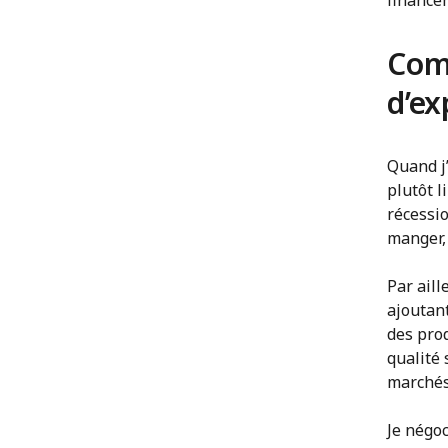
financem
Comm
d’ex
Quand j’
plutôt l
récessi
manger,
Par ail
ajoutan
des pro
qualité 
marchés
Je négoc