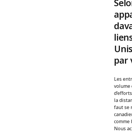
Selo
app
dava
lien
Unis
par 
Les ent
volume d
d’effort
la dista
faut se 
canadie
comme la
Nous ach