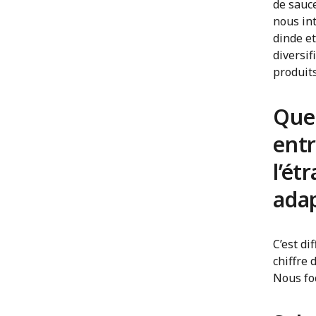
de sauc
nous in
dinde et
diversif
produits
Quel
entr
l’ét
ada
C’est di
chiffre 
Nous foc