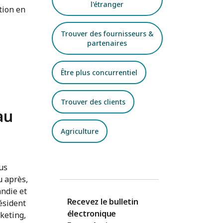
l'étranger
tion en
Trouver des fournisseurs &
partenaires
Être plus concurrentiel
Trouver des clients
au
Agriculture
us
u après,
andie et
Recevez le bulletin
ésident
électronique
keting,