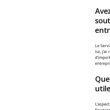
Avez
sout
entr
Le Serv
lui, j’a
d’import
entrepr
Quel
util
L’aspect