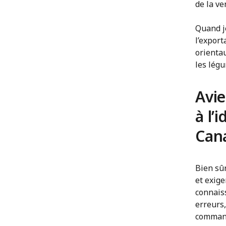
de la ve
Quand j
l’export
orientau
les lég
Avie
à l’
Can
Bien sûr
et exige
connaiss
erreurs
comman