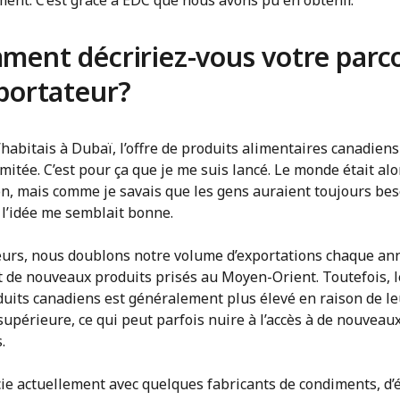
ent. C’est grâce à EDC que nous avons pu en obtenir.
ent décririez-vous votre parc
portateur?
habitais à Dubaï, l’offre de produits alimentaires canadiens
imitée. C’est pour ça que je me suis lancé. Le monde était alo
on, mais comme je savais que les gens auraient toujours bes
 l’idée me semblait bonne.
leurs, nous doublons notre volume d’exportations chaque an
t de nouveaux produits prisés au Moyen-Orient. Toutefois, l
duits canadiens est généralement plus élevé en raison de le
supérieure, ce qui peut parfois nuire à l’accès à de nouveau
.
ie actuellement avec quelques fabricants de condiments, d’é