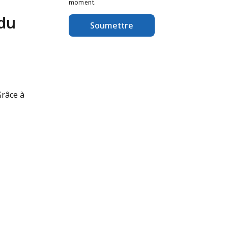
moment.
 du
Soumettre
Grâce à