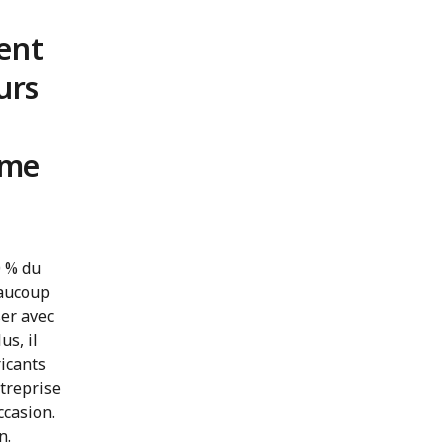
ent
urs
rme
0 % du
eaucoup
ser avec
us, il
ricants
treprise
ccasion.
n.