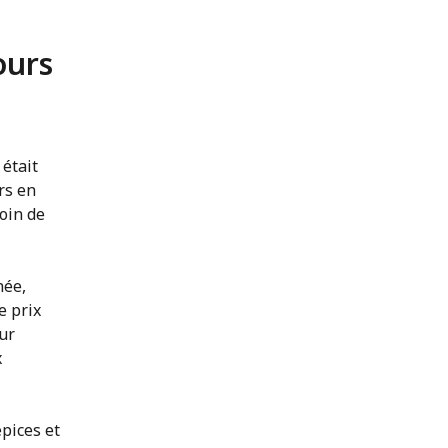
ours
 était
rs en
oin de
née,
e prix
ur
x
pices et