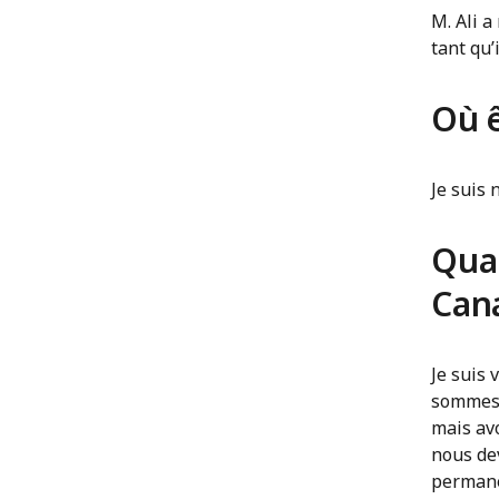
M. Ali 
tant qu
Où 
Je suis 
Qua
Can
Je suis
sommes 
mais avo
nous dev
permanen