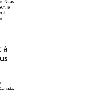
ns. Nous
uf, la
et à
ux
t à
ous
re
 Canada.