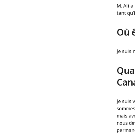
M. Ali 
tant qu
Où 
Je suis 
Qua
Can
Je suis
sommes 
mais avo
nous dev
permanen