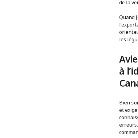
de la ve
Quand j
l’export
orientau
les lég
Avie
à l’
Can
Bien sûr
et exige
connaiss
erreurs
comman