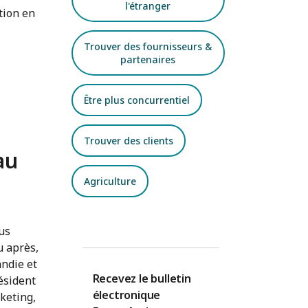
l'étranger
tion en
Trouver des fournisseurs &
partenaires
Être plus concurrentiel
Trouver des clients
au
Agriculture
us
u après,
andie et
Recevez le bulletin
ésident
électronique
keting,