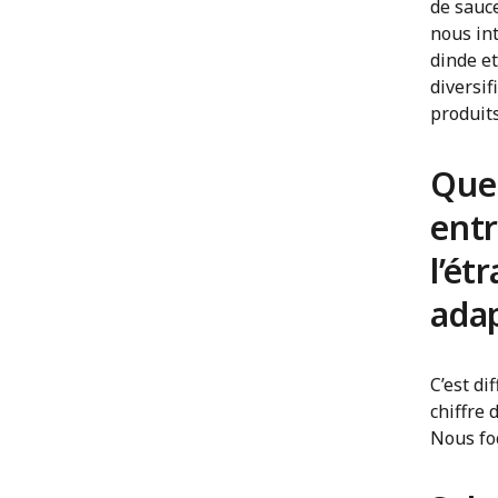
de sauc
nous in
dinde et
diversif
produits
Quel
entr
l’ét
ada
C’est di
chiffre 
Nous foc