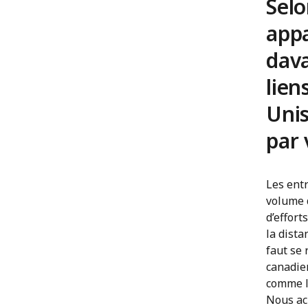
Selo
app
dava
lien
Unis
par 
Les ent
volume d
d’effort
la dista
faut se 
canadie
comme la
Nous ach