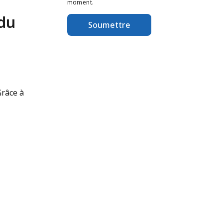
moment.
 du
Soumettre
Grâce à