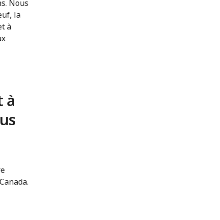
ns. Nous
uf, la
et à
ux
t à
ous
re
 Canada.