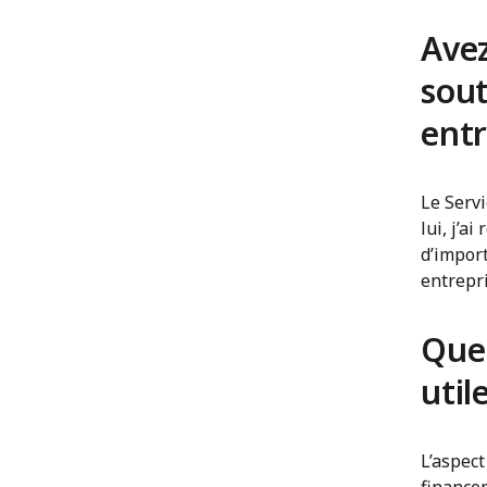
Avez
sout
entr
Le Serv
lui, j’a
d’import
entrepr
Quel
util
L’aspect