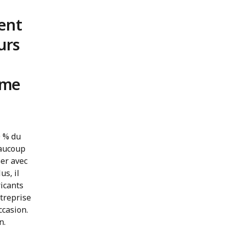
ent
urs
rme
0 % du
eaucoup
ser avec
us, il
ricants
treprise
ccasion.
n.