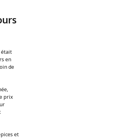
ours
 était
rs en
oin de
née,
e prix
ur
x
pices et