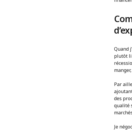
financem
Comm
d’ex
Quand j’
plutôt l
récessi
manger,
Par ail
ajoutan
des pro
qualité 
marchés
Je négoc