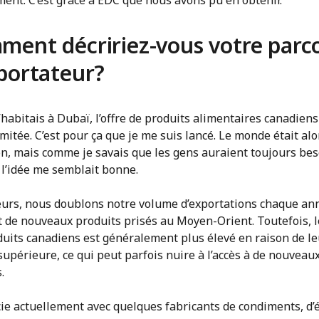
ent. C’est grâce à EDC que nous avons pu en obtenir.
ent décririez-vous votre parc
portateur?
habitais à Dubaï, l’offre de produits alimentaires canadiens
imitée. C’est pour ça que je me suis lancé. Le monde était alo
on, mais comme je savais que les gens auraient toujours bes
 l’idée me semblait bonne.
leurs, nous doublons notre volume d’exportations chaque an
t de nouveaux produits prisés au Moyen-Orient. Toutefois, l
duits canadiens est généralement plus élevé en raison de le
supérieure, ce qui peut parfois nuire à l’accès à de nouveau
.
ie actuellement avec quelques fabricants de condiments, d’é