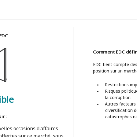
’EDC
Comment EDC défini
EDC tient compte des 
position sur un marché
Restrictions im
Risques politiqu
ible
la corruption.
Autres facteurs q
diversification 
ir :
catastrophes na
elles occasions d'affaires
offertes sur ce marché, sous