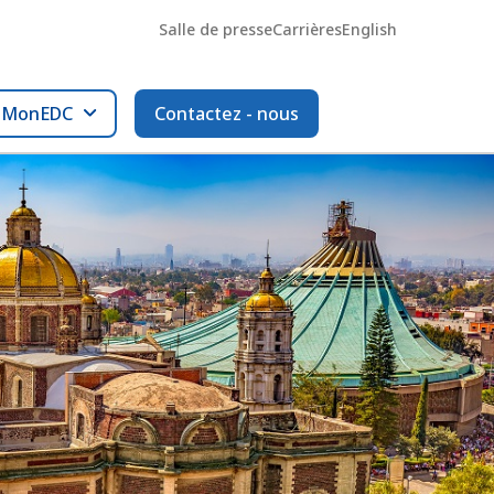
Salle de presse
Carrières
English
l MonEDC
Contactez - nous