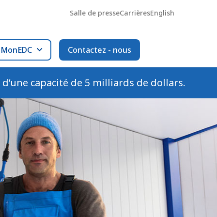
Salle de presse
Carrières
English
l MonEDC
Contactez - nous
é d’une capacité de 5 milliards de dollars.