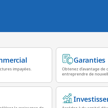
mmercial
Garanties
actures impayées.
Obtenez d’avantage de ca
entreprendre de nouvell
Investiss
célérez la croissance de
Accédez à du capital-dé