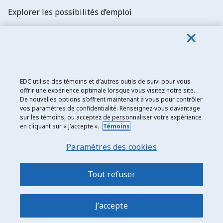
Explorer les possibilités d’emploi
Abonnez-vous aux newsletters d'EDC
EDC utilise des témoins et d’autres outils de suivi pour vous
offrir une expérience optimale lorsque vous visitez notre site.
De nouvelles options s’offrent maintenant à vous pour contrôler
Exportation et développement Canada
vos paramètres de confidentialité. Renseignez-vous davantage
sur les témoins, ou acceptez de personnaliser votre expérience
Énoncé de confidentialité
en cliquant sur « J’accepte ».
Témoins
Transparence et divulgation
Paramètres des cookies
Mentions légales
Accessibilité
Tout refuser
Plan du site
J’accepte