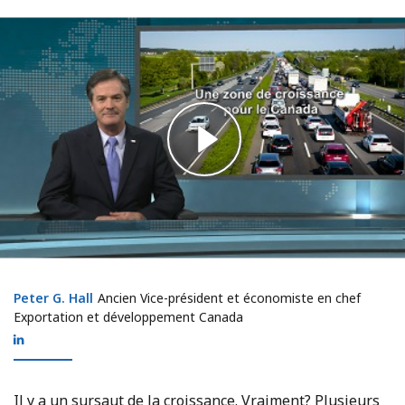
Peter G. Hall
Peter G. Hall
Ancien Vice-président et économiste en chef
Exportation et développement Canada
Il y a un sursaut de la croissance. Vraiment? Plusieurs