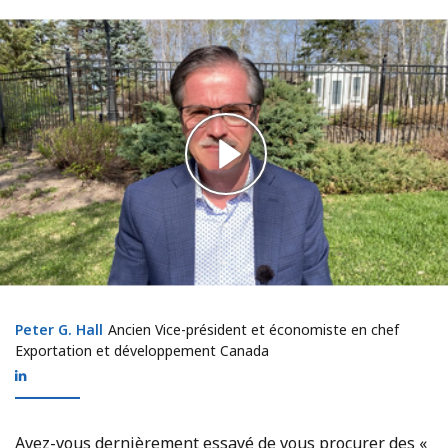
Peter G. Hall
Peter G. Hall
Ancien Vice-président et économiste en chef
Exportation et développement Canada
Avez-vous dernièrement essayé de vous procurer des «