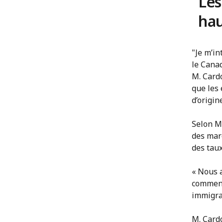
Les
hau
"Je m’in
le Canad
M. Card
que les
d’origin
Selon M
des mar
des tau
« Nous 
comment
immigran
M. Cardo