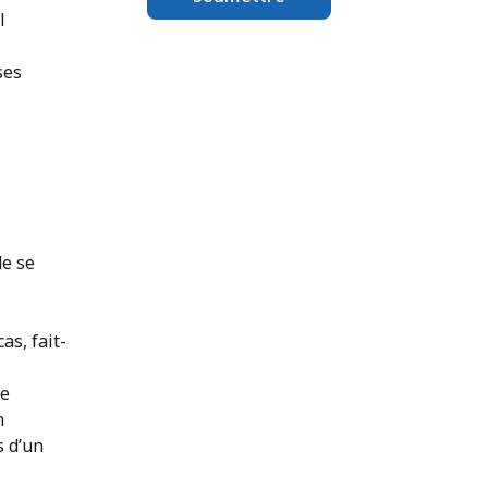
l
ses
de se
as, fait-
de
n
s d’un