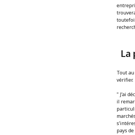
entrepri
trouvera
toutefo
recherch
La 
Tout au 
vérifier.
" J’ai d
il remar
particul
marchés
s’intér
pays de 