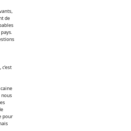
vants,
nt de
apables
 pays.
estions
 c’est
icaine
, nous
les
de
e pour
mais