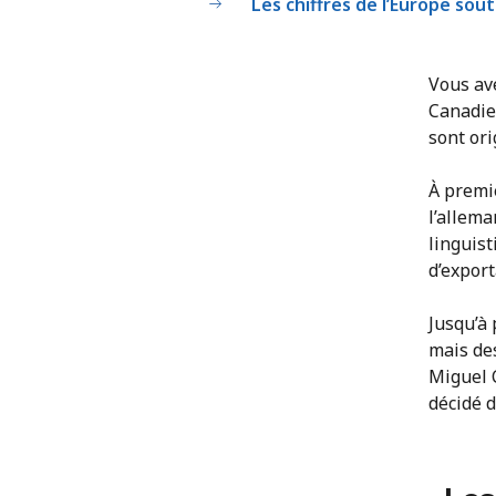
Les chiffres de l’Europe sou
Vous av
Canadien
sont ori
À premiè
l’allema
linguist
d’export
Jusqu’à 
mais des
Miguel C
décidé d