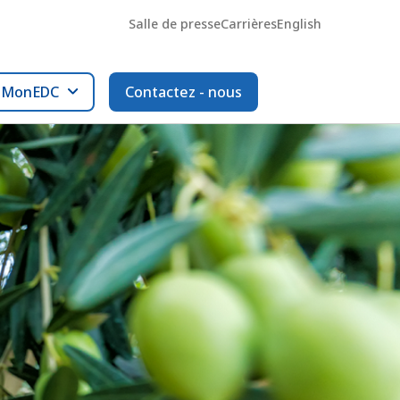
Salle de presse
Carrières
English
l MonEDC
Contactez - nous