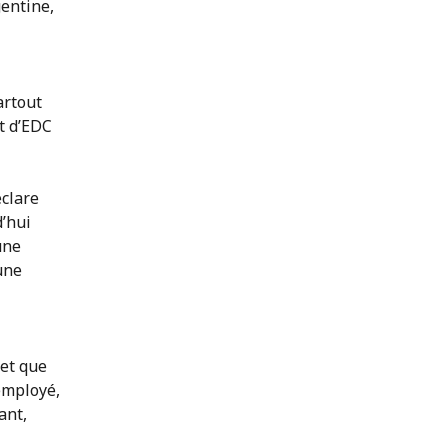
gentine,
artout
it d’EDC
éclare
d’hui
une
une
et que
employé,
ant,