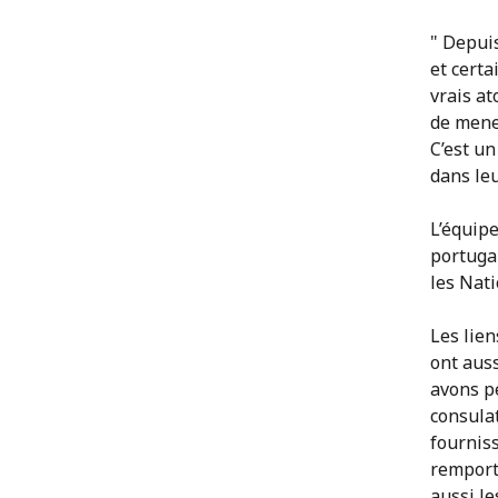
" Depui
et certa
vrais at
de mene
C’est u
dans leu
L’équipe
portugai
les Nati
Les lie
ont auss
avons p
consulat
fournis
remporte
aussi le