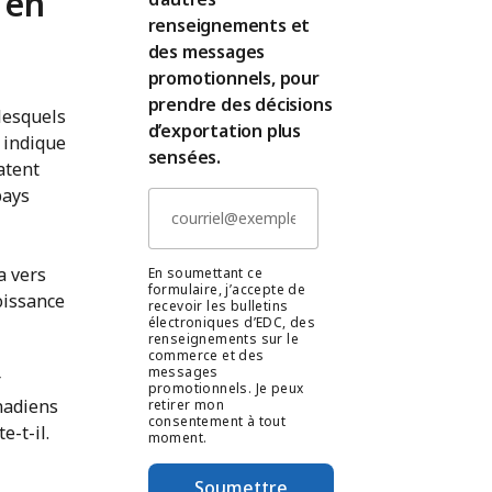
 en
renseignements et
des messages
promotionnels, pour
prendre des décisions
lesquels
d’exportation plus
, indique
sensées.
atent
pays
a vers
En soumettant ce
formulaire, j’accepte de
oissance
recevoir les bulletins
électroniques d’EDC, des
renseignements sur le
commerce et des
messages
r
promotionnels. Je peux
nadiens
retirer mon
consentement à tout
e-t-il.
moment.
Soumettre