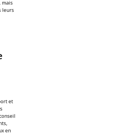
, mais
 leurs
e
ort et
es
conseil
nts,
ux en