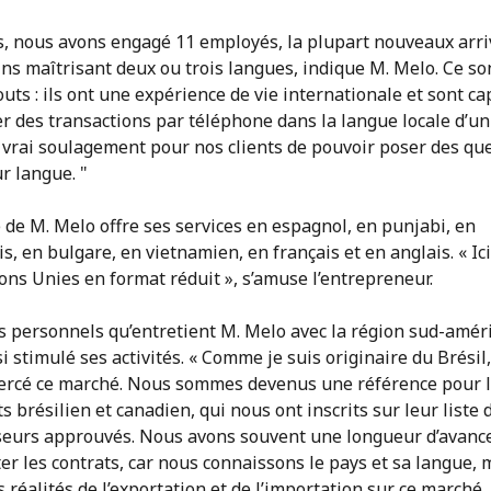
s, nous avons engagé 11 employés, la plupart nouveaux arri
ins maîtrisant deux ou trois langues, indique M. Melo. Ce so
outs : ils ont une expérience de vie internationale et sont c
r des transactions par téléphone dans la langue locale d’un
n vrai soulagement pour nos clients de pouvoir poser des qu
r langue. "
 de M. Melo offre ses services en espagnol, en punjabi, en
s, en bulgare, en vietnamien, en français et en anglais. « Ici,
ons Unies en format réduit », s’amuse l’entrepreneur.
ns personnels qu’entretient M. Melo avec la région sud-amér
i stimulé ses activités. « Comme je suis originaire du Brésil
ercé ce marché. Nous sommes devenus une référence pour 
s brésilien et canadien, qui nous ont inscrits sur leur liste 
seurs approuvés. Nous avons souvent une longueur d’avanc
r les contrats, car nous connaissons le pays et sa langue, 
s réalités de l’exportation et de l’importation sur ce marché.