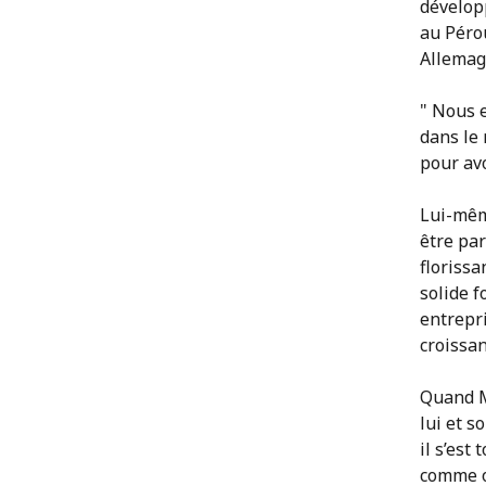
développ
au Pérou
Allemag
" Nous 
dans le 
pour avo
Lui-même
être par
florissa
solide f
entrepri
croissan
Quand M
lui et s
il s’est
comme on