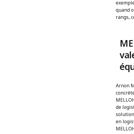
exemple
quand o
rangs, c
MEL
val
équ
Arnon M
concrète
MELLOHA
de logis
solutio
en logis
MELLOHA