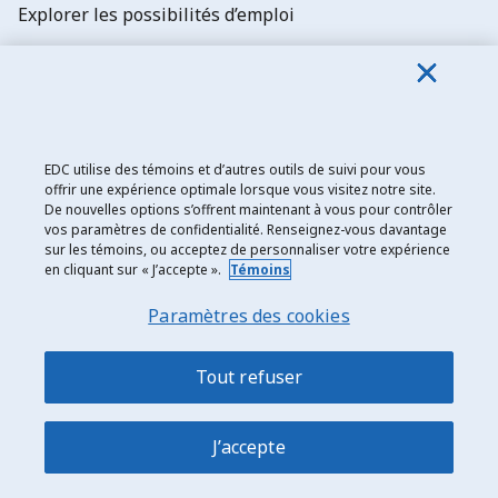
Explorer les possibilités d’emploi
Abonnez-vous aux newsletters d'EDC
EDC utilise des témoins et d’autres outils de suivi pour vous
offrir une expérience optimale lorsque vous visitez notre site.
De nouvelles options s’offrent maintenant à vous pour contrôler
Exportation et développement Canada
vos paramètres de confidentialité. Renseignez-vous davantage
sur les témoins, ou acceptez de personnaliser votre expérience
Énoncé de confidentialité
en cliquant sur « J’accepte ».
Témoins
Transparence et divulgation
Paramètres des cookies
Mentions légales
Accessibilité
Tout refuser
Plan du site
J’accepte