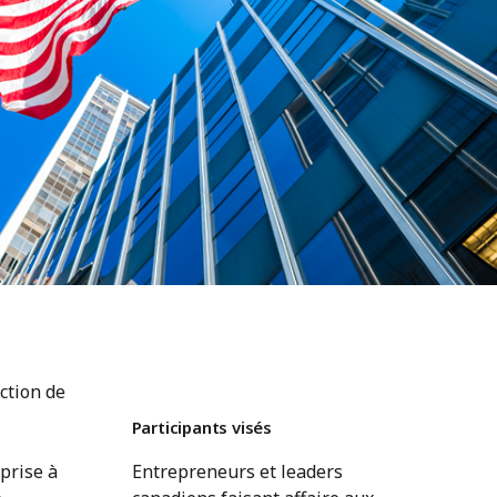
ection de
Participants visés
prise à
Entrepreneurs et leaders