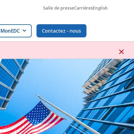
Salle de presse
Carrières
English
l MonEDC
Contactez - nous