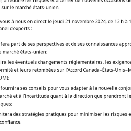
r, à réduire les risques et à cerner de nouvelles occasions d
 sur le marché états-unien.
vous à nous en direct le jeudi 21 novembre 2024, de 13 h à 1
nel d’experts :
 fera part de ses perspectives et de ses connaissances appr
le marché états-unien;
nira les éventuels changements réglementaires, les exigenc
ormité et leurs retombées sur l’Accord Canada–États-Unis–
UM);
 fournira ses conseils pour vous adapter à la nouvelle conj
rché et à l’incertitude quant à la direction que prendront l
iques;
itera des stratégies pratiques pour minimiser les risques et
confiance.