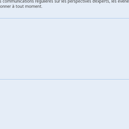
s communications régulières sur les perspectives d’experts, les évén
bonner à tout moment.