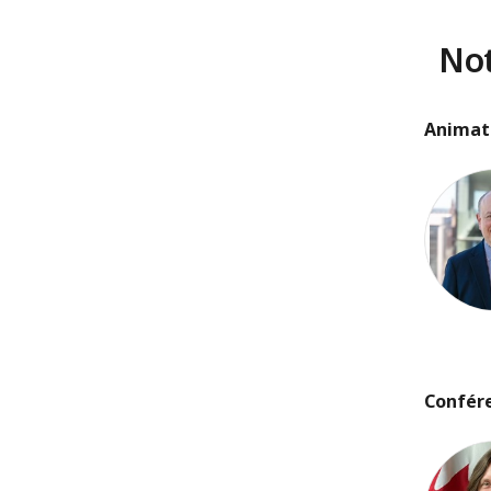
Not
Animat
David W
Confér
Andrea 