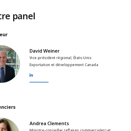
re panel
eur
einer
David Weiner
Vice-président régional, États-Unis
Exportation et développement Canada
enciers
Clements
Andrea Clements
Ministre-conseiller (affaires commerciales) et