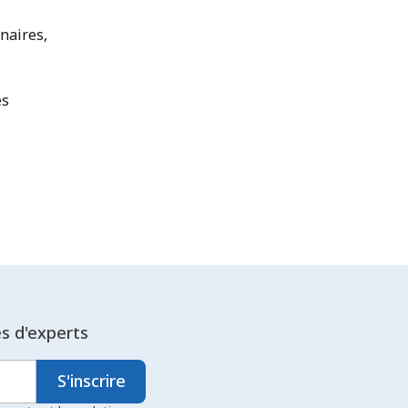
naires,
es
es d'experts
S'inscrire