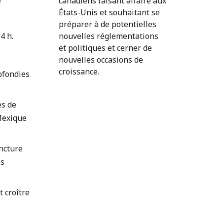
e
canadiens faisant affaire aux
États-Unis et souhaitant se
préparer à de potentielles
4 h.
nouvelles réglementations
et politiques et cerner de
nouvelles occasions de
croissance.
ofondies
es de
Mexique
oncture
es
 croître