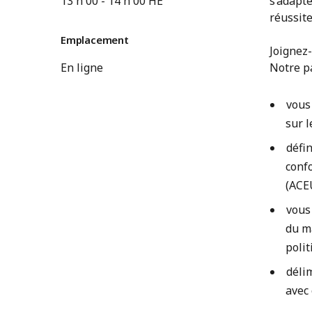
13 h 00
-
14 h 00
HE
s’adapte
réussite
Emplacement
Joignez-
En ligne
Notre pa
vous
sur 
défi
conf
(ACE
vous
du ma
polit
délim
avec 