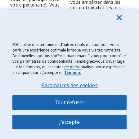
vous empêtrer dans les
votre partenaire). Vous
lois du travail et les lois
pourriez gagner
fiscales, et pour faire vos
beaucoup au change
déclarations de revenus.
Vous devez établir de
bonnes relations
Il sera plus facile de
EDC utilise des témoins et d’autres outils de suivi pour vous
professionnelles avec vos
fidéliser votre clientèle,
offrir une expérience optimale lorsque vous visitez notre site.
fournisseurs, vos
tout spécialement si
De nouvelles options s’offrent maintenant à vous pour contrôler
partenaires et vos clients,
votre produit requiert
vos paramètres de confidentialité. Renseignez-vous davantage
ce qui vous demandera du
un service après-vente.
sur les témoins, ou acceptez de personnaliser votre expérience
temps et un engagement
en cliquant sur « J’accepte ».
Témoins
sans équivoque.
Paramètres des cookies
Vous pourriez
économiser des coûts
Comme la société mère
de gestion et de
Tout refuser
assume le risque pour les
marketing en utilisant
filiales, un problème avec
les mêmes systèmes
l’une d’elles pourrait lui
financiers et les
occasionner des pertes.
J’accepte
mêmes ressources
pour tous vos bureaux.