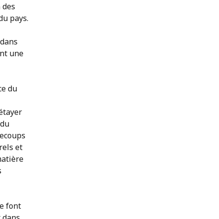
 des
du pays.
 dans
ant une
ce du
 étayer
 du
trecoups
rels et
matière
s
e font
t dans