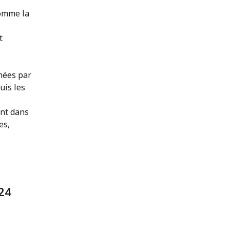
comme la
t
nées par
uis les
ent dans
es,
24