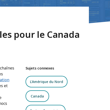
lles pour le Canada
 chaînes
Sujets connexes
es
uation
L'Amérique du Nord
es et
Canada
e
hocs