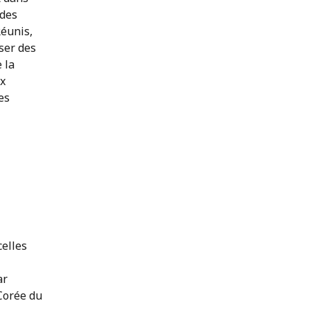
 des
Réunis,
iser des
 la
ux
es
celles
ar
 Corée du