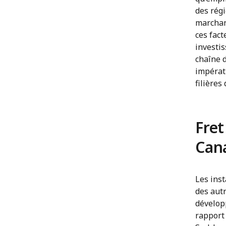
des rég
marchand
ces fact
investis
chaîne 
impérati
filière
Fret
Cana
Les inst
des aut
dévelop
rapport 