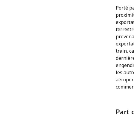
Porté p
proximit
exportat
terrestr
provenan
exporta
train, c
dernièr
engendr
les autr
aéroport
commerc
Part 