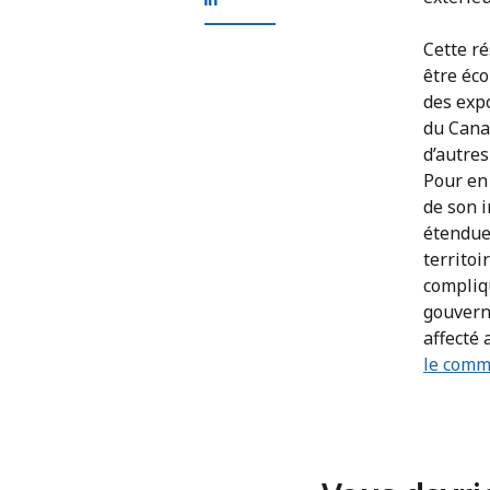
Cette r
être éc
des exp
du Canad
d’autres
Pour en 
de son i
étendue
territoi
compliqu
gouvern
affecté 
le comm