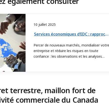
ez également consulter
10 juillet 2025
Services économiques d’EDC : rapprocher le Canada des marchés mondiaux
Percer de nouveaux marchés, mondialiser votr
entreprise et réduire les risques en toute
confiance : les observations et les analyses
financières des experts d’EDC peuvent vous y
aider.
ret terrestre, maillon fort de
tivité commerciale du Canada