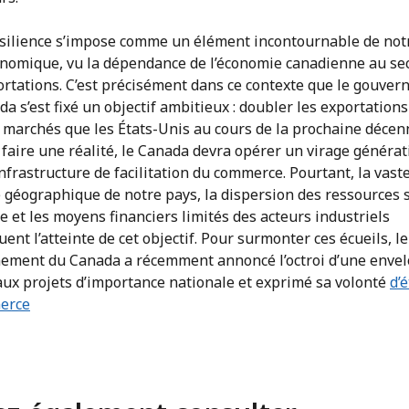
ésilience s’impose comme un élément incontournable de not
onomique, vu la dépendance de l’économie canadienne au se
ortations. C’est précisément dans ce contexte que le gouve
a s’est fixé un objectif ambitieux : doubler les exportations
 marchés que les États-Unis au cours de la prochaine décen
faire une réalité, le Canada devra opérer un virage généra
nfrastructure de facilitation du commerce. Pourtant, la vast
 géographique de notre pays, la dispersion des ressources s
re et les moyens financiers limités des acteurs industriels
ent l’atteinte de cet objectif. Pour surmonter ces écueils, le
ement du Canada a récemment annoncé l’octroi d’une enve
aux projets d’importance nationale et exprimé sa volonté
d’
erce