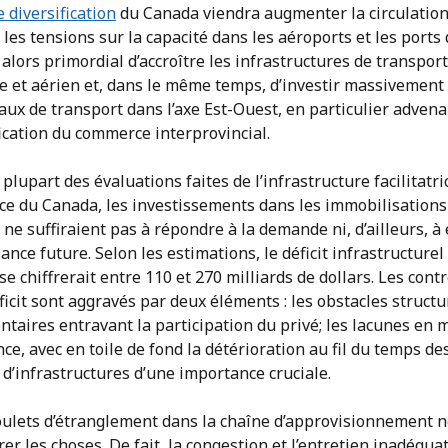
e diversification
du Canada viendra augmenter la circulation
 les tensions sur la capacité dans les aéroports et les ports 
t alors primordial d’accroître les infrastructures de transport
e et aérien et, dans le même temps, d’investir massivement
aux de transport dans l’axe Est-Ouest, en particulier adven
ication du commerce interprovincial.
 plupart des évaluations faites de l’infrastructure facilitatri
e du Canada, les investissements dans les immobilisations
ne suffiraient pas à répondre à la demande ni, d’ailleurs, à
sance future. Selon les estimations, le déficit infrastructurel
e chiffrerait entre
110 et 270 milliards de dollars. Les con
ficit sont aggravés par deux éléments : les obstacles structu
taires entravant la participation du privé; les lacunes en 
ence, avec en toile de fond la détérioration au fil du temps de
d’infrastructures d’une importance cruciale.
goulets d’étranglement dans la chaîne d’approvisionnement n
er les choses. De fait, la congestion et l’entretien inadéqua