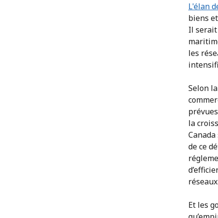
L'élan d
biens et
Il serai
maritim
les rése
intensif
Selon la
commerc
prévues 
la crois
Canada s
de ce dé
réglemen
d’effici
réseaux 
Et les 
qu’empir