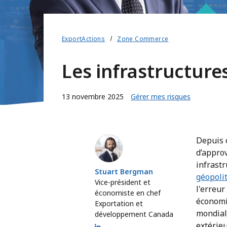
ExportActions
Zone Commerce
Les infrastructure
13 novembre 2025
Gérer mes risques
Stuart Bergman
Depuis 
d’appro
infrastr
Stuart Bergman
géopoli
Vice-président et
l'erreur
économiste en chef
économiq
Exportation et
mondial
développement Canada
extérieu