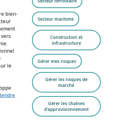
Secteur ferroviaire
re bien-
Secteur maritime
cteur
rnement
 vers
Construction et
infrastructure
nie.
tionnel
e
Gérer mes risques
ur le
Gérer les risques de
marché
loppe
étendre
Gérer les chaînes
d'approvisionnement