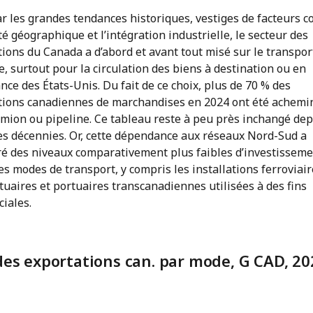
ar les grandes tendances historiques, vestiges de facteurs 
é géographique et l’intégration industrielle, le secteur des
ions du Canada a d’abord et avant tout misé sur le transpor
e, surtout pour la circulation des biens à destination ou en
ce des États-Unis. Du fait de ce choix, plus de 70 % des
tions canadiennes de marchandises en 2024 ont été achemi
amion ou pipeline. Ce tableau reste à peu près inchangé dep
es décennies. Or, cette dépendance aux réseaux Nord-Sud a
é des niveaux comparativement plus faibles d’investissem
es modes de transport, y compris les installations ferroviair
uaires et portuaires transcanadiennes utilisées à des fins
iales.
des exportations can. par mode, G CAD, 20