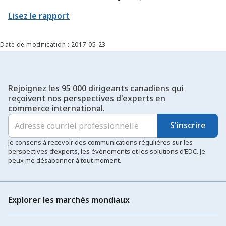
renouvelée. Nous affinons notre approche afin de contribuer
Lisez le rapport
encore davantage à l’atteinte des objectifs commerciaux
prioritaires du pays, en trouvant de nouvelles façons d’aider les
exportateurs et les secteurs canadiens à déployer leur offre à
Date de modification : 2017-05-23
plus grande échelle et à percer de nouveaux marchés.
Rejoignez les 95 000 dirigeants canadiens qui
reçoivent nos perspectives d'experts en
commerce international.
S'inscrire
Je consens à recevoir des communications régulières sur les
perspectives d’experts, les événements et les solutions d’EDC. Je
peux me désabonner à tout moment.
Explorer les marchés mondiaux