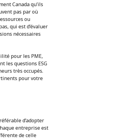
ment Canada qu’ils
ouvent pas par où
ressources ou
 pas, qui est d’évaluer
isions nécessaires
ilité pour les PME,
tent les questions ESG
neurs très occupés.
rtinents pour votre
préférable d’adopter
chaque entreprise est
fférente de celle