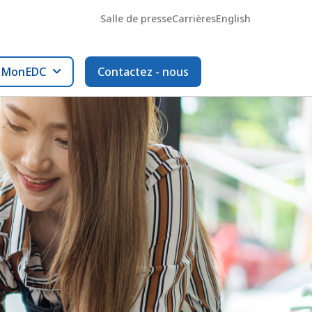
Salle de presse
Carrières
English
l MonEDC
Contactez - nous