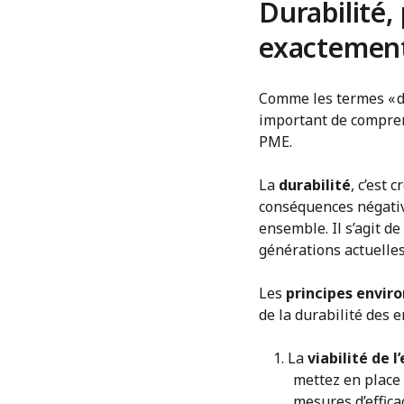
Durabilité,
exactemen
Comme les termes « du
important de comprend
PME.
La
durabilité
, c’est 
conséquences négative
ensemble. Il s’agit de
générations actuelles
Les
principes envir
de la durabilité des e
La
viabilité de 
mettez en place 
mesures d’effic