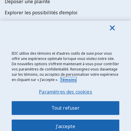
Déposer une plainte
Explorer les possibilités d’emploi
Abonnez-vous aux newsletters d'EDC
EDC utilise des témoins et d’autres outils de suivi pour vous
offrir une expérience optimale lorsque vous visitez notre site.
De nouvelles options s’offrent maintenant à vous pour contrôler
Exportation et développement Canada
vos paramètres de confidentialité. Renseignez-vous davantage
sur les témoins, ou acceptez de personnaliser votre expérience
Joignez-vous à une
Énoncé de confidentialité
en cliquant sur « J’accepte ».
Témoins
communauté de plus de
Transparence et divulgation
95 000 chefs d’entreprise
Paramètres des cookies
Mentions légales
qui comptent sur les
renseignements
Accessibilité
Tout refuser
commerciaux d’EDC.
Plan du site
J’accepte